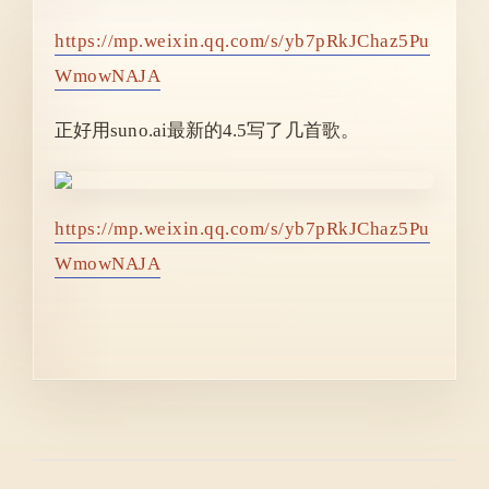
https://mp.weixin.qq.com/s/yb7pRkJChaz5Pu
WmowNAJA
正好用suno.ai最新的4.5写了几首歌。
https://mp.weixin.qq.com/s/yb7pRkJChaz5Pu
WmowNAJA