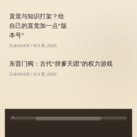
文
直觉与知识打架？给
章
自己的直觉加一点“版
导
本号”
航
15 5 月, 2025
ZLBIGGER
东晋门阀：古代“拼爹天团”的权力游戏
15 5 月, 2025
ZLBIGGER