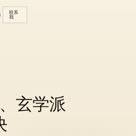
联系
g
我
、玄学派
决