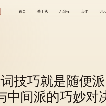
Skip
to
首页
关于我
AI编程
合作
Blo
content
示词技巧就是随便派
与中间派的巧妙对