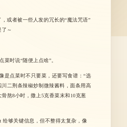
，或者被一些人发的冗长的“魔法咒语”
畏了～
像点菜时说“随便上点啥”。
叨，像是点菜时不只要菜，还要写食谱：“选
四川二荆条辣椒炒制微辣酱料，面条用高
骨熬8小时，撒上5克香菜末和10克葱
pt 给够关键信息，但不整得太复杂，像