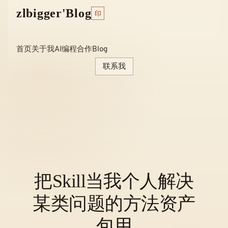
Skip
zlbigger'Blog
印
to
content
首页
关于我
AI编程
合作
Blog
联系我
把skill当我个人解决
某类问题的方法资产
包用