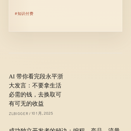
知识付费
文
AI 带你看完段永平浙
章
大发言：不要拿生活
导
必需的钱，去换取可
航
有可无的收益
10 1 月, 2025
ZLBIGGER
成功独立开发者的秘诀：编程、产品、流量