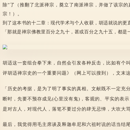
除”了（推翻了北派禅宗，奠立了南派禅宗，并做了该宗的
宗！）。
到了这本书的十二章：现代学术与个人收获，胡适就说的更
「那就是禅宗佛教里百分之九十，甚或百分之九十五，都是
胡适这一套组合拳下来，自然会引发各种反击，比如有个叫
评胡适禅宗史的一个重要问题》（网上可以搜到），文末
「历史的考据，是为了明了事实的真相。文献既不一定充
断时，先要不预存成见(心里没有鬼)，客观的、平实的表
是对古人，对现代人，落笔不要过分的肆无忌惮，大吹大骂
最后，我觉得用毛主席谈及释迦牟尼和六祖时说的话当结