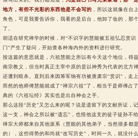
地方，有些不光彩的东西他是不会写的
，所以这就像在台
角色，可是我要告诉你，我看的是后台，他卸了妆的，那
了。
胡适在研究禅学的时候，对“不识字的慧能被五祖弘忍赏识
门”产生了疑问，开始查各种海内外的资料进行研究。
按这篇的意思就是，六祖慧能之所以有今天这个地位，得
南宗教义，但当时真正主宰中原的是以神秀为代表的北方禅
还遭到暗杀。直到后来因筹军饷有功被唐肃宗“赏识”，走上
而然的他师傅慧能就成了“禅宗六祖”了，相当于是师傅占
典的《六祖坛经》其实也是出自神会之手。
那么这段“历史”又怎么来的呢？说是遗留下的文献所证，
这一支，神会之所以被“遗忘”，也怪他这支的徒子徒孙不
禅宗大师都来自其他派系（慧能的其他弟子，当然很多都
的），这些得势的和尚就“改写历史”，时间一久，就没什