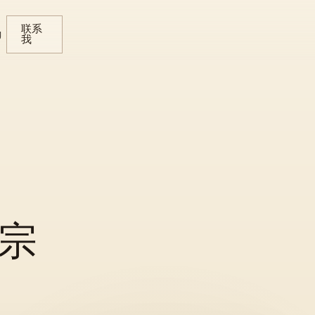
联系
g
我
宗