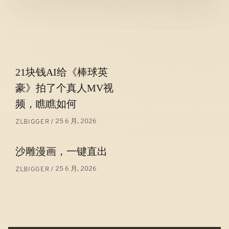
文
21块钱AI给《棒球英
章
豪》拍了个真人MV视
导
频，瞧瞧如何
航
25 6 月, 2026
ZLBIGGER
沙雕漫画，一键直出
25 6 月, 2026
ZLBIGGER