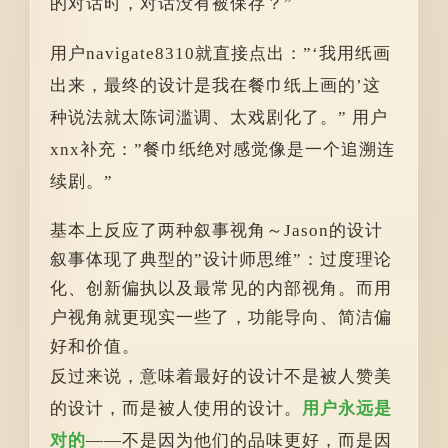
的对话时，对话没有被保存？”
用户navigate8310就直接点出：”‘我用纸画
出来，最终的设计是我在餐巾纸上画的’这
种说法就太陈词滥调、太戏剧化了。” 用户
xnx补充：”餐巾纸绝对感觉像是一个追溯连
续剧。”
基本上反应了两种叙事视角～
Jason的设计
叙事体现了典型的”设计师思维”：
过度理论
化、
创新偏执以及最常见的
内部视角。而用
户视角就更现实一些了，
功能导向、
简洁偏
好和
价值。
反过来说，意味着最好的设计不是被人赞美
的设计，而是被人使用的设计。
用户永远是
对的
——不是因为他们的品味更好，而是因