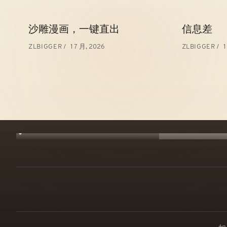
文
沙雕漫画，一键直出
信息差
章
1 7 月, 2026
1
ZLBIGGER
ZLBIGGER
导
航