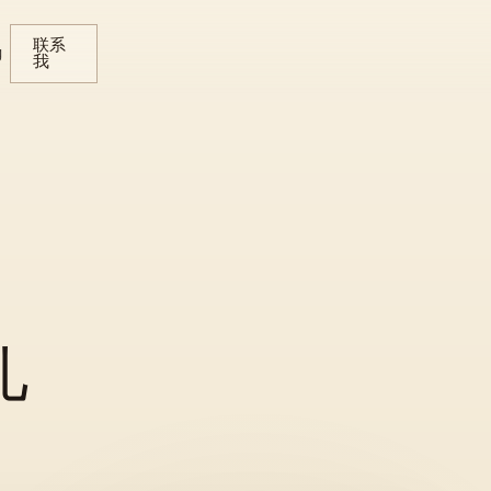
联系
g
我
儿