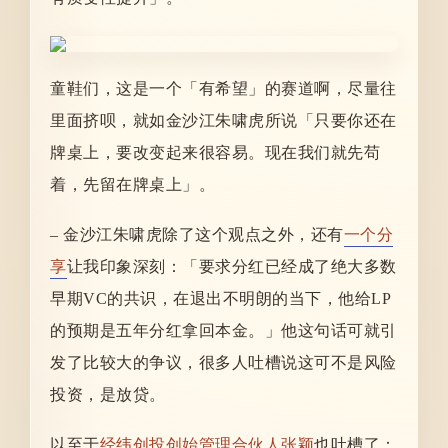
童鞋们，这是一个「有希望」的赛道啊，尽量往
里面挤呗，就如金沙江朱啸虎所说「只要你还在
牌桌上，要改变起来很容易。现在我们就先苟
着，先留在牌桌上」。
– 金沙江朱啸虎除了这个观点之外，还有
一个分
享
让我印象深刻：「要求分红已经成了绝大多数
早期VC的共识，在退出不明朗的当下，他给LP
的预期是五年分红拿回本金。」他这句话可就引
发了比较大的争议，很多人吐槽说这可不是风险
投资，是放贷。
以至于
经纬创投创始管理合伙人张颖
也吐槽了：