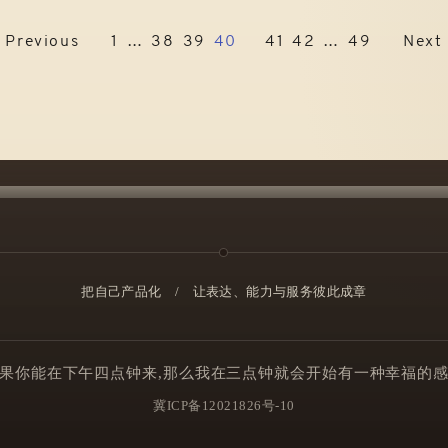
Previous
1
…
38
39
40
41
42
…
49
Next
把自己产品化
/
让表达、能力与服务彼此成章
果你能在下午四点钟来,那么我在三点钟就会开始有一种幸福的
冀ICP备12021826号-10