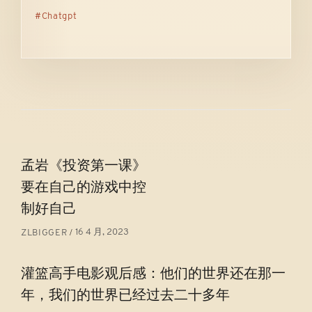
Chatgpt
文
孟岩《投资第一课》
章
要在自己的游戏中控
导
制好自己
航
16 4 月, 2023
ZLBIGGER
灌篮高手电影观后感：他们的世界还在那一
年，我们的世界已经过去二十多年