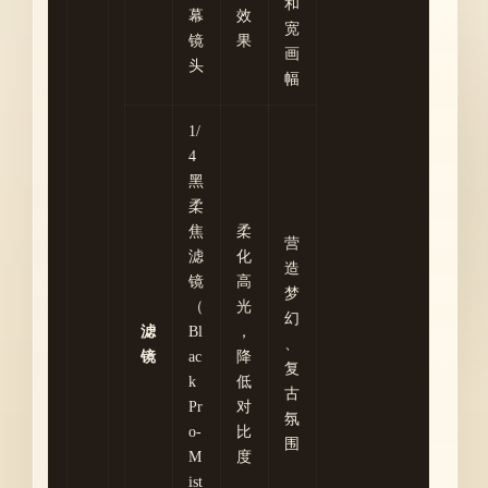
和
幕
效
宽
镜
果
画
头
幅
1/
4
黑
柔
焦
柔
营
滤
化
造
镜
高
梦
（
光
幻
滤
Bl
，
、
镜
ac
降
复
k
低
古
Pr
对
氛
o-
比
围
M
度
ist