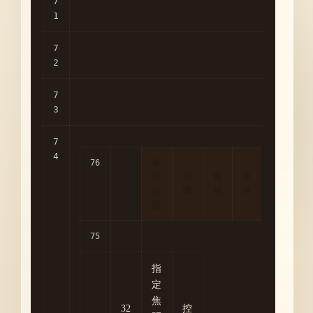
参
数
示
说
效
类
例
明
果
型
指
定
焦
32
控