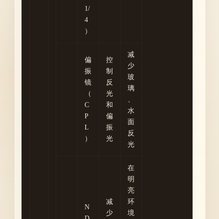
1/
4
）
减
偏
控
少
振
制
玻
镜
反
璃
（
光
、
C
和
水
P
偏
面
L
振
反
）
光
光
在
明
亮
减
环
N
少
境
D