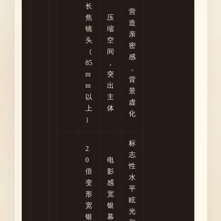
长
营
焦
压
造
镜
缩
亲
头
空
密
（
间
感
85
，
，
m
突
背
m
出
景
以
主
虚
上
体
化
）
标
2.
志
0
电
性
倍
影
水
变
感
平
形
宽
眩
宽
银
光
银
幕