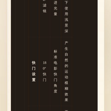
进
下
滤
光
使
镜
量
用
浅
景
深
产
生
标
自
准
然
快
18
电
的
门
0°
影
运
设
快
快
动
置
门
门
模
角
糊
度
效
果