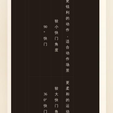
更
锐
利
的
较
动
90
小
作
°
快
，
快
门
适
门
角
合
度
动
作
场
景
更
较
柔
36
大
和
0°
快
的
快
门
运
门
角
动