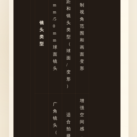
距
m
制
和
m
视
镜
/5
角
镜
头
0
范
头
类
m
围
类
型
m
和
型
（
球
画
球
面
面
面
镜
变
/
头
形
变
形
）
增
广
强
角
适
空
镜
合
间
头
拍
感
（
摄
，