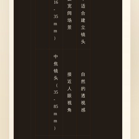
16
宽
适
-
阔
合
35
场
建
m
景
立
m
镜
）
头
中
焦
镜
接
自
头
近
然
（
人
的
35
眼
透
-
视
视
85
角
感
m
m
）