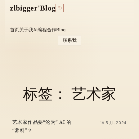
Skip
zlbigger'Blog
印
to
content
首页
关于我
AI编程
合作
Blog
联系我
标签：
艺术家
艺术家作品要“沦为” AI 的
16 5 月, 2024
“养料”？