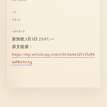
–> <!–>
–>
<!–>
–><!–>
新加坡
,
5月3日 23:07
,
–>
原文链接：
https://mp.weixin.qq.com/s/0vJm4wQYcfluP4
mPRnYeAg