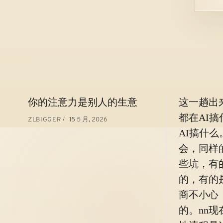
文
你的注意力是别人的生意
这一趟出
章
都在AI
15 5 月, 2026
ZLBIGGER
导
AI搞什
航
会，同样
些坑，有
的，有的
商不小心
的。nn