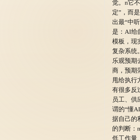
觉。n它
定”，而
出最“中听
是：AI
模板，现
复杂系统
乐观预期
商，预期
甩给执行
有很多反
员工、供
谓的“懂A
据自己的
的判断：
低工作量