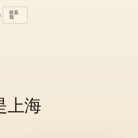
联系
g
我
是上海