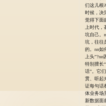
们这儿根本
时候，决
觉得下面
上时代，
坑自己。
坑，往往
的。nn如
上头”?n
特别擅长
话”。它
贯、听起
证每句话
体业务场
新数据面