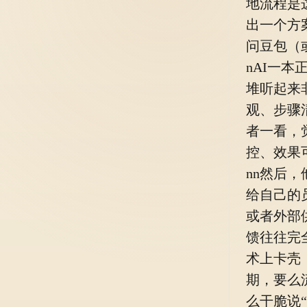
地流程是
出一个方
问豆包（
nAI一
堆听起来
观、步骤
者一看，
控、效果
nn然后
给自己的
或者外部
馈往往完
术上卡壳
期，要么
么干脆说“