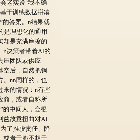
不会老实说“我不确
是基于训练数据拼凑
”的答案。n结果就
给的是理想化的通用
实却是充满摩擦的
。n决策者带着AI的
去压团队或供应
落空后，自然把锅
方。nn同样的，也
过来的情况：n有些
应商，或者自称所
I”的中间人，会根
利益故意扭曲对AI
n为了推脱责任、降
、或者干脆不想干