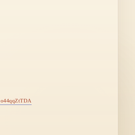
uGo44qqZtTDA