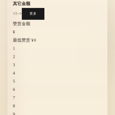
其它金额
<!–>
更多
赞赏金额
¥
最低赞赏 ¥0
1
2
3
4
5
6
7
8
9