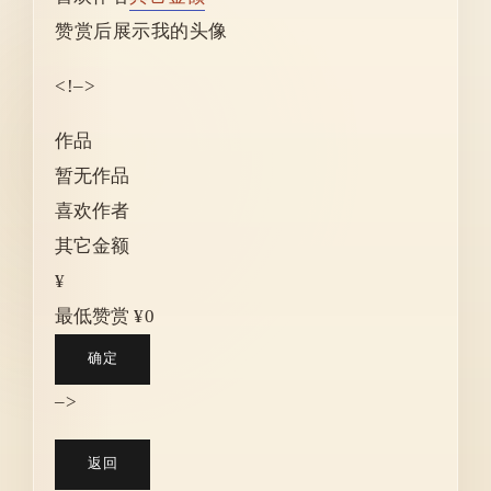
赞赏后展示我的头像
<!–>
作品
暂无作品
喜欢作者
其它金额
¥
最低赞赏 ¥0
确定
–>
返回