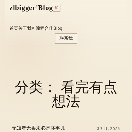
Skip
zlbigger'Blog
印
to
content
首页
关于我
AI编程
合作
Blog
联系我
分类：
看完有点
想法
无知者无畏未必是坏事儿
3 7 月, 2026