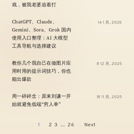
戏，被我老婆追着打
ChatGPT、Claude、
14 1 月, 2026
Gemini、Sora、Grok 国内
使用入口整理：AI 大模型
工具导航与选择建议
教你几个我自己在做图片应
8 12 月, 2025
用时用的提示词技巧，你也
能出爆款
周一碎碎念：原来刘谦一开
18 11 月, 2025
始就避免低端“穷人单”
1
2
3
…
26
Next